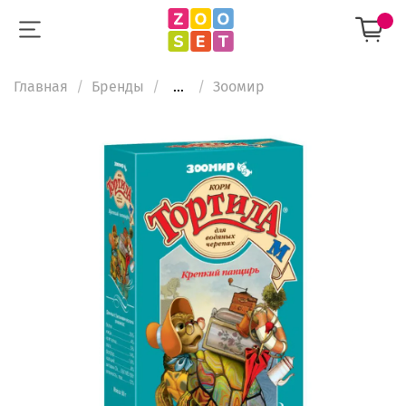
Главная
Бренды
...
Зooмир