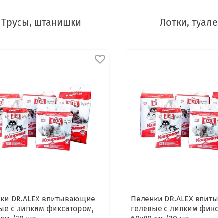
Трусы, штанишки
Лотки, туал
ки DR.ALEX впитывающие
Пеленки DR.ALEX впи
ые с липким фиксатором,
гелевые с липким фик