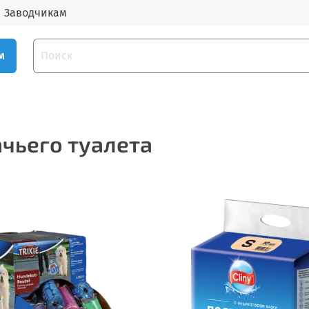
Заводчикам
м
чьего туалета