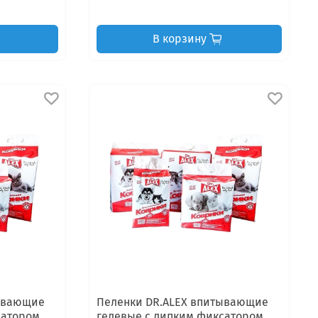
В корзину
тывающие
Пеленки DR.ALEX впитывающие
сатором,
гелевые с липким фиксатором,