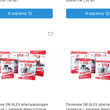
 см /30 шт
60х90 см /30 шт
В корзину
В корзину
ки DR.ALEX впитывающие
Пеленки DR.ALEX впи
ые с липким фиксатором,
гелевые с липким фик