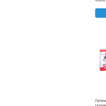
45х60
Пелен
гелев