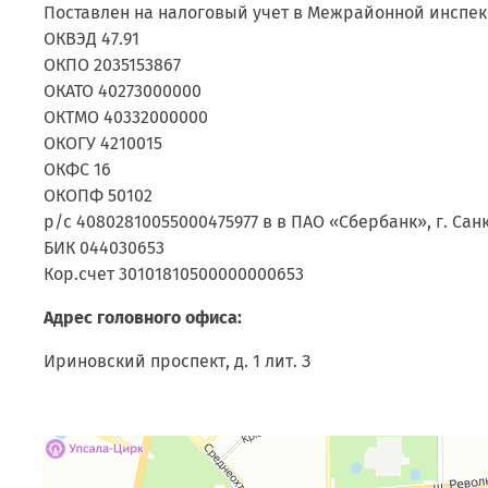
Поставлен на налоговый учет в Межрайонной инспекц
ОКВЭД 47.91
ОКПО 2035153867
ОКАТО 40273000000
ОКТМО 40332000000
ОКОГУ 4210015
ОКФС 16
ОКОПФ 50102
р/с 40802810055000475977 в в ПАО «Сбербанк», г. Сан
БИК 044030653
Кор.счет 30101810500000000653
Адрес головного офиса:
Ириновский проспект, д. 1 лит. З