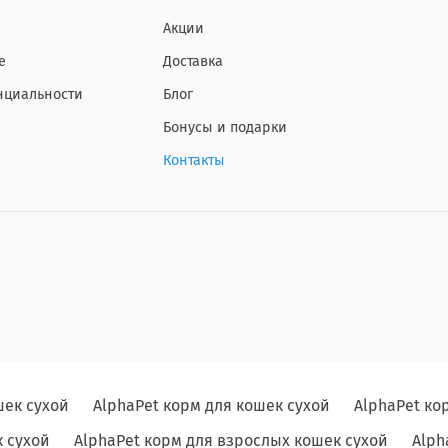
Акции
е
Доставка
нциальности
Блог
Бонусы и подарки
Контакты
шек сухой
AlphaPet корм для кошек сухой
AlphaPet ко
 сухой
AlphaPet корм для взрослых кошек сухой
Alph