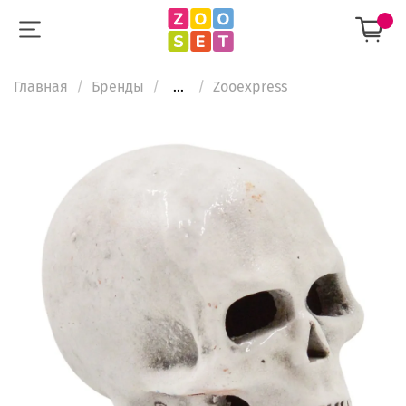
Главная
Бренды
...
Zooexpress