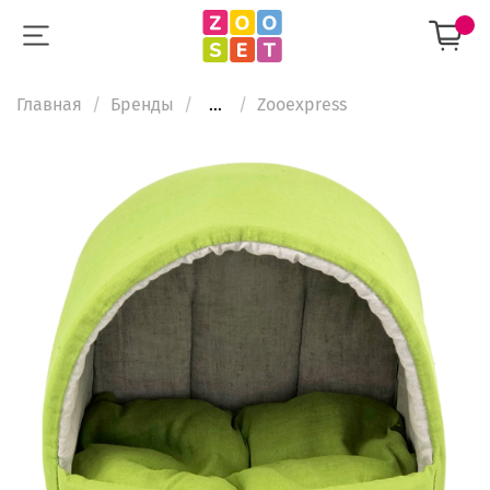
Главная
Бренды
...
Zooexpress