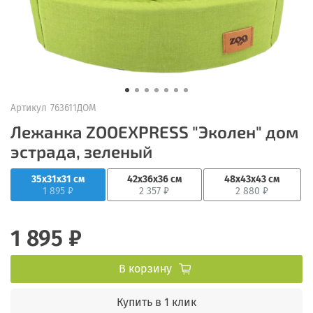
Артикул
763611ДОМ
Лежанка ZOOEXPRESS "Эколен" дом
эстрада, зеленый
35х31х31 см
42х36х36 см
48х43х43 см
1 895 ₽
2 357 ₽
2 880 ₽
1 895 ₽
В корзину
Купить в 1 клик