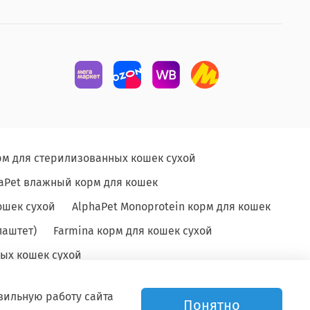
рм для стерилизованных кошек сухой
aPet влажный корм для кошек
ошек сухой
AlphaPet Monoprotein корм для кошек
паштет)
Farmina корм для кошек сухой
ых кошек сухой
вильную работу сайта
Понятно