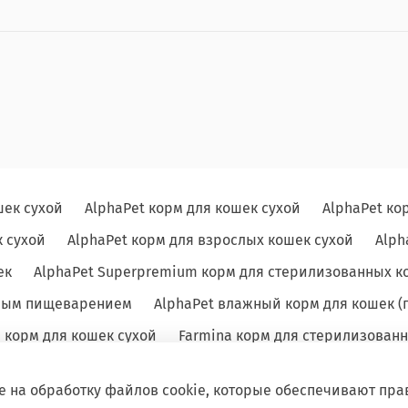
шек сухой
AlphaPet корм для кошек сухой
AlphaPet ко
 сухой
AlphaPet корм для взрослых кошек сухой
Alph
ек
AlphaPet Superpremium корм для стерилизованных к
льным пищеварением
AlphaPet влажный корм для кошек (
e корм для кошек сухой
Farmina корм для стерилизованн
е на обработку файлов cookie, которые обеспечивают пра