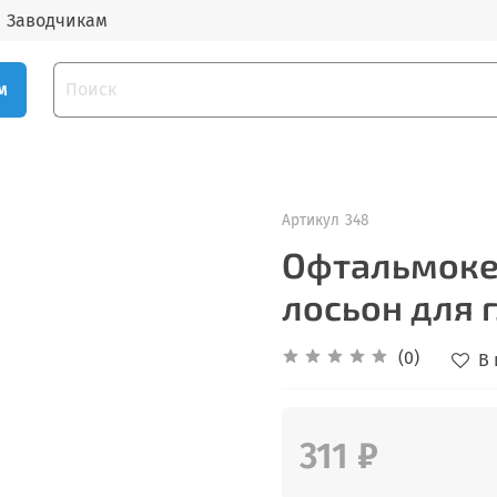
Заводчикам
м
Артикул
348
Офтальмоке
лосьон для г
(0)
В
311 ₽