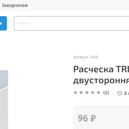
Заводчикам
м
Артикул
2400
Расческа TR
двусторонняя
(0)
В
96 ₽