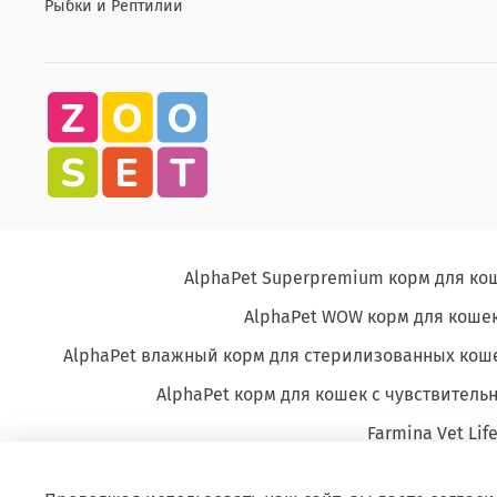
Рыбки и Рептилии
AlphaPet Superpremium корм для ко
AlphaPet WOW корм для кошек
AlphaPet влажный корм для стерилизованных кош
AlphaPet корм для кошек с чувствите
Farmina Vet Lif