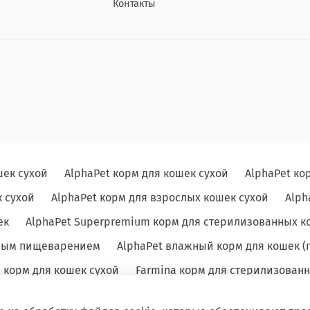
Контакты
шек сухой
AlphaPet корм для кошек сухой
AlphaPet ко
 сухой
AlphaPet корм для взрослых кошек сухой
Alph
ек
AlphaPet Superpremium корм для стерилизованных к
льным пищеварением
AlphaPet влажный корм для кошек (
e корм для кошек сухой
Farmina корм для стерилизованн