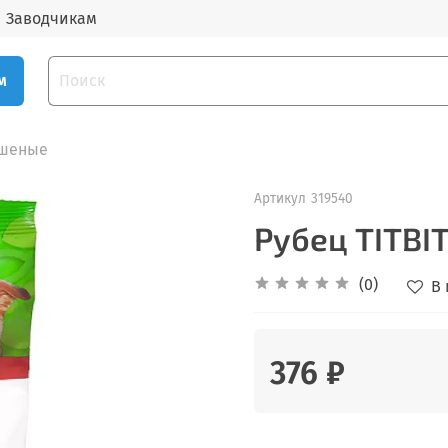
Заводчикам
м
ушеные
Артикул
319540
Рубец TITBI
(0)
В
376 ₽