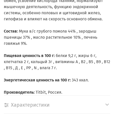
обмен, усвоение кислорода тканями, нормализуют
мышечную деятельность, функцию эндокринной
системы, особенно половых и щитовидной желез,
гипофиза и влияют на скорость основного обмена.
Состав:
Мука в/с грубого помола 44% , зародыш
пшеницы 37% , масло растительное 10% , печень
говяжья 9%.
Пищевая ценность в 100 г:
белки 9,2 г, жиры 6 г,
клетчатка 2 г, кальцый 3г , витамины А , В2 , В5 , В9 , В12
, В15 , Д , Е , РР , N , влага 7 г.
Энергетическая ценность на 100 г:
343 ккал.
Производитель:
Titbit, Россия.
Характеристики