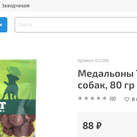
Заводчикам
м
Артикул
022306
Медальоны T
собак, 80 гр
(0)
В
88 ₽