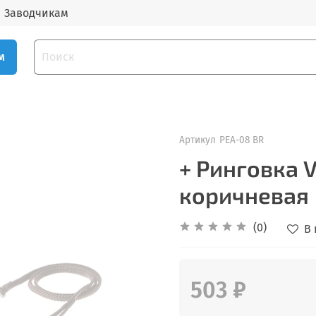
Заводчикам
м
Артикул
РЕА-08 BR
+ Ринговка V
коричневая
(0)
В
503 ₽