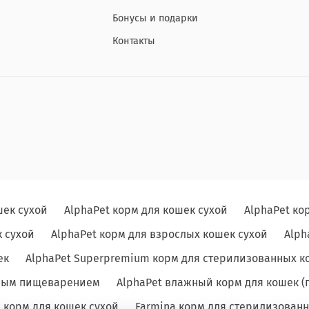
Бонусы и подарки
Контакты
шек сухой
AlphaPet корм для кошек сухой
AlphaPet ко
 сухой
AlphaPet корм для взрослых кошек сухой
Alph
ек
AlphaPet Superpremium корм для стерилизованных к
льным пищеварением
AlphaPet влажный корм для кошек (
e корм для кошек сухой
Farmina корм для стерилизованн