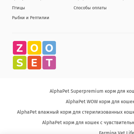
Птицы
Способы оплаты
Рыбки и Рептилии
AlphaPet Superpremium корм для ко
AlphaPet WOW корм для кошек
AlphaPet влажный корм для стерилизованных кош
AlphaPet корм для кошек с чувствите
Farmina Vet Lif