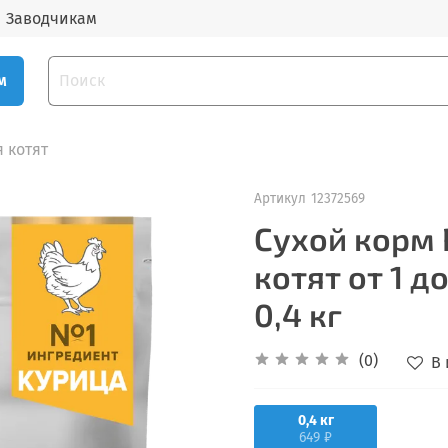
Заводчикам
м
 котят
Артикул
12372569
Сухой корм P
котят от 1 д
0,4 кг
(0)
В
0,4 кг
649 ₽