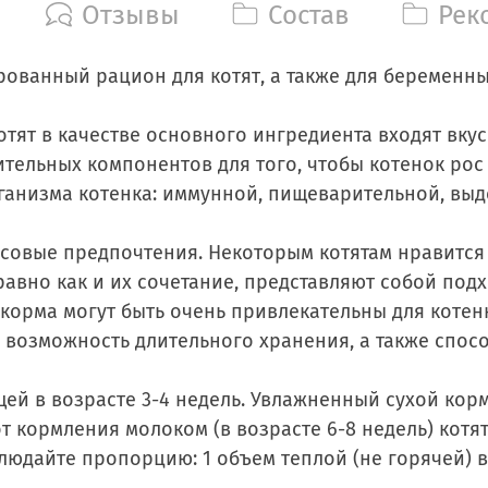
Отзывы
Состав
Рек
ованный рацион для котят, а также для беременны
отят в качестве основного ингредиента входят вку
ельных компонентов для того, чтобы котенок рос 
низма котенка: иммунной, пищеварительной, выде
усовые предпочтения. Некоторым котятам нравится
равно как и их сочетание, представляют собой под
корма могут быть очень привлекательны для котен
 возможность длительного хранения, а также спосо
ей в возрасте 3-4 недель. Увлажненный сухой корм
т кормления молоком (в возрасте 6-8 недель) котя
юдайте пропорцию: 1 объем теплой (не горячей) во