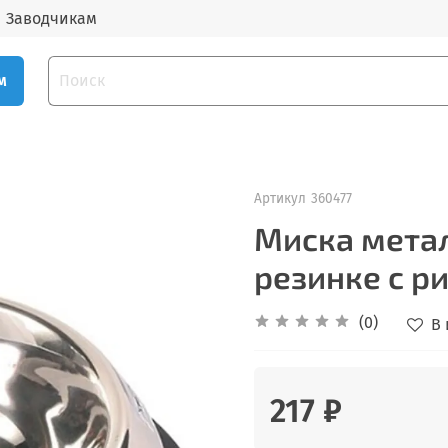
Заводчикам
м
Артикул
360477
Миска мета
резинке с ри
(0)
В
217 ₽