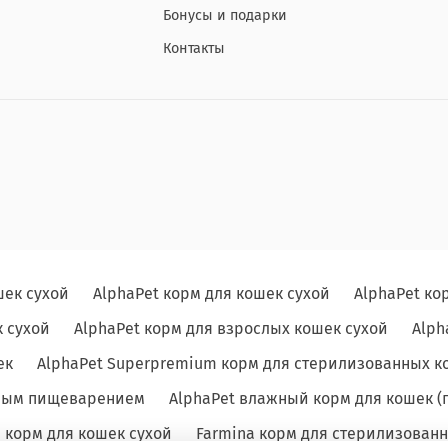
Бонусы и подарки
Контакты
шек сухой
AlphaPet корм для кошек сухой
AlphaPet ко
 сухой
AlphaPet корм для взрослых кошек сухой
Alph
ек
AlphaPet Superpremium корм для стерилизованных к
льным пищеварением
AlphaPet влажный корм для кошек (
e корм для кошек сухой
Farmina корм для стерилизованн