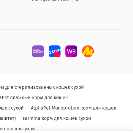
с 10.00 до 20.00 без выходных
рм для стерилизованных кошек сухой
aPet влажный корм для кошек
ошек сухой
AlphaPet Monoprotein корм для кошек
паштет)
Farmina корм для кошек сухой
ых кошек сухой