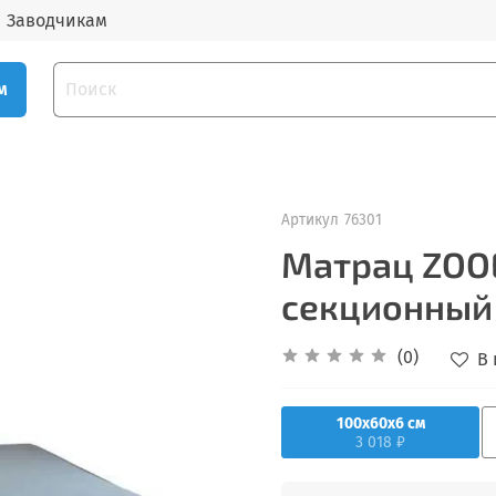
Заводчикам
м
Артикул
76301
Матрац ZOOE
секционный
(0)
В
100х60х6 см
3 018 ₽