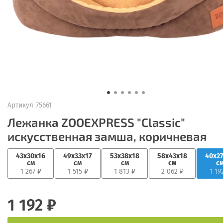
Артикул
75661
Лежанка ZOOEXPRESS "Classic"
искусственная замша, коричневая
43х30х16
49х33х17
53х38х18
58х43х18
40х2
см
см
см
см
с
1 267 ₽
1 515 ₽
1 813 ₽
2 062 ₽
1 19
1 192 ₽