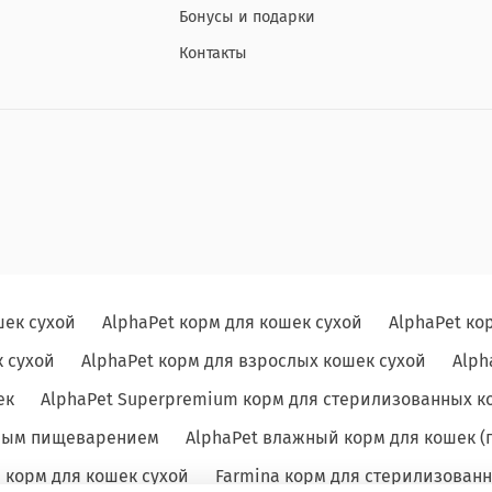
Бонусы и подарки
Контакты
шек сухой
AlphaPet корм для кошек сухой
AlphaPet ко
 сухой
AlphaPet корм для взрослых кошек сухой
Alph
ек
AlphaPet Superpremium корм для стерилизованных к
льным пищеварением
AlphaPet влажный корм для кошек (
e корм для кошек сухой
Farmina корм для стерилизованн