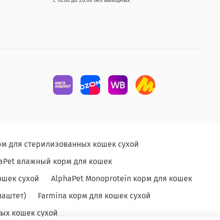
с 10.00 до 20.00 без выходных
рм для стерилизованных кошек сухой
aPet влажный корм для кошек
ошек сухой
AlphaPet Monoprotein корм для кошек
паштет)
Farmina корм для кошек сухой
ых кошек сухой