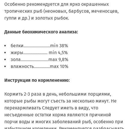
Особенно рекомендуется для ярко окрашенных
тропических рыб (неоновых, барбусов, меченосцев,
гуппи и др.) и золотых рыбок.
Данные биохимического анализа:
белки.......................min 38%
жиры..................... min 4,5%
зола........................max 9,8%
влажность..............max 10%
Инструкция по кормленению:
Кормить 2-3 раза в день, небольшими порциями,
которые рыбы могут съесть за несколько минут. Не
перекармливать Следует иметь в виду, что
несъеденные остатки корма являются причиной
порчи воды и многих заболеваний рыб, особенно при
избыточном кормлении. Рекомендуется разбрасывать