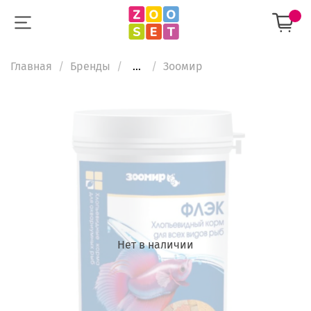
Главная
Бренды
...
Зooмир
Нет в наличии