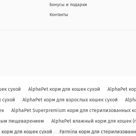
Бонусы и подарки
Контакты
шек сухой
AlphaPet корм для кошек сухой
AlphaPet ко
 сухой
AlphaPet корм для взрослых кошек сухой
Alph
ек
AlphaPet Superpremium корм для стерилизованных к
льным пищеварением
AlphaPet влажный корм для кошек (
e корм для кошек сухой
Farmina корм для стерилизованн