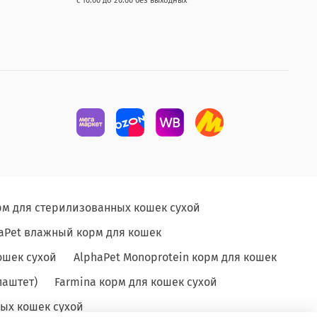
с 10.00 до 20.00 без выходных
рм для стерилизованных кошек сухой
aPet влажный корм для кошек
ошек сухой
AlphaPet Monoprotein корм для кошек
паштет)
Farmina корм для кошек сухой
ых кошек сухой