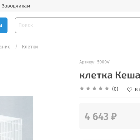
Заводчикам
м
вание
Клетки
Артикул
500041
клетка Кеша
(0)
В
4 643 ₽