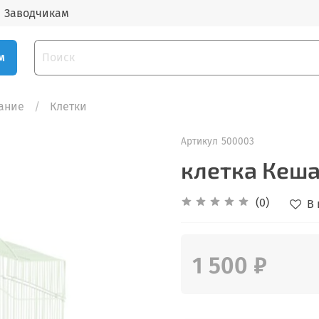
Заводчикам
м
вание
Клетки
Артикул
500003
клетка Кеша
(0)
В
1 500 ₽