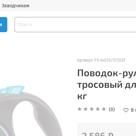
Заводчикам
м
Артикул
FX-34033/57202F
Поводок-рул
тросовый дл
кг
(0)
В