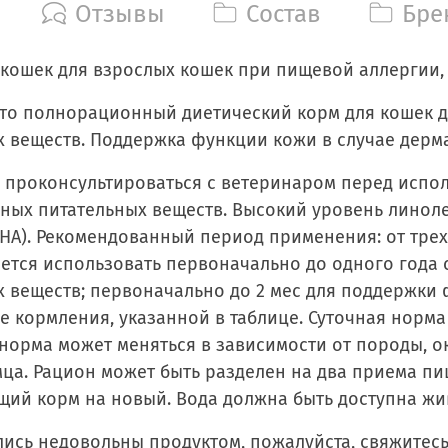
Отзывы
Состав
Бре
я кошек для взрослых кошек при пищевой аллергии, с
o - это полнорационный диетический корм для коше
 веществ. Поддержка функции кожи в случае дерм
 проконсультироваться с ветеринаром перед испо
ных питательных веществ. Высокий уровень линоле
DHA). Рекомендованный период применения: от трех
ается использовать первоначально до одного года
 веществ; первоначально до 2 мес для поддержки 
е кормления, указанной в таблице. Суточная норм
 норма может меняться в зависимости от породы, 
ца. Рацион может быть разделен на два приема пищ
ий корм на новый. Вода должна быть доступна жи
лись недовольны продуктом, пожалуйста, свяжитес