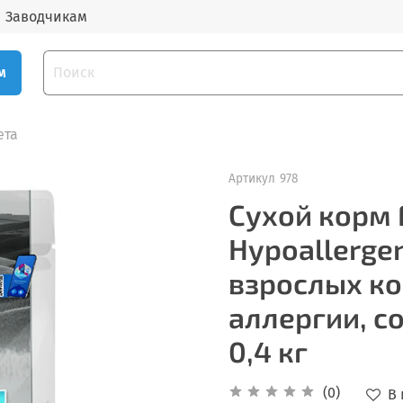
Заводчикам
м
ета
Артикул
978
Сухой корм 
Hypoallerge
взрослых к
аллергии, с
0,4 кг
(0)
В