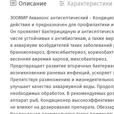
Описание
Характеристики
ЗООМИР Акваконс антисептический - Кондицио
действия и предназначен для профилактики и
Он проявляет бактерицидную и антисептическ
числе устойчивых к антибиотикам, а также в
в аквариуме возбудителей таких заболеваний 
бранхионекроз, флексибактериоз, коринобакте
весенняя виремия карпов, миксобактериоз.
Предотвращает развитие вторичных бактериа
возникновению раневых инфекций, ускоряет з
Препятствуя размножению и жизнедеятельнос
улучшает качество аквариумной воды. Продолж
необходимых обработок. В рекомендуемых доза
аппарат рыб. Кондиционер высокоэффективен п
не влияют на дозирование препарата. Обезза