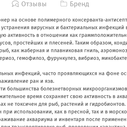
Отзывы
Бренд
нер на основе полимерного консерванта-антисепт
 устранения вирусных и бактериальных инфекций 
ую активность в отношении как граммположительны
ирусов, простейших и плесеней. Таким образом, ко
рыб, как жаберная и плавниковая гниль, аэромоно
риоз, гемофилоз, фурункулез, вибриоз, микобакте
льных инфекций, часто проявляющихся на фоне ос
аживление ран и язв.
ти большинства болезнетворных микроорганизмов,
ительное время сохраняет свою активность в аква
х не токсичен для рыб, растений и гидробионтов.
ри использовании, как в пресной, так и в морской
раживание аквариума и инвентаря после применен