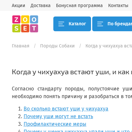
Акции
Доставка
Бонусная программа
Контакты
Каталог
По бренда
Главная
Породы Собаки
Когда у чихуахуа вст
Когда у чихуахуа встают уши, и как
Согласно стандарту породы, полустоячие у
необходимо понять причину и разобраться в то
Во сколько встают уши у чихуахуа
Почему уши могут не встать
Профилактические меры
Почему у щенка чихуахуа упали уши и что 