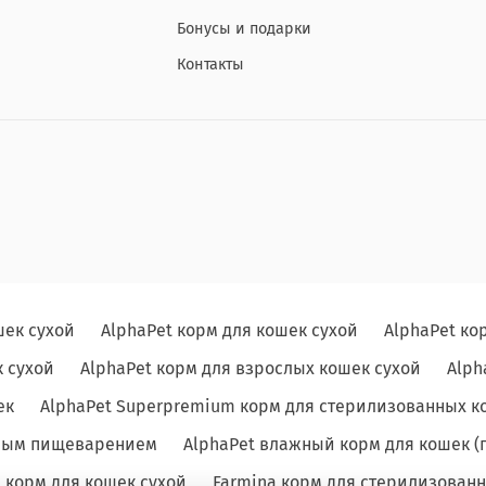
Бонусы и подарки
Контакты
шек сухой
AlphaPet корм для кошек сухой
AlphaPet ко
 сухой
AlphaPet корм для взрослых кошек сухой
Alph
ек
AlphaPet Superpremium корм для стерилизованных к
льным пищеварением
AlphaPet влажный корм для кошек (
e корм для кошек сухой
Farmina корм для стерилизованн