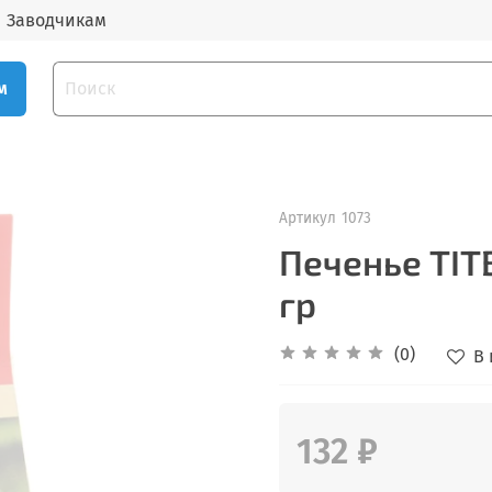
Заводчикам
м
Артикул
1073
Печенье TITB
гр
(0)
В
132 ₽