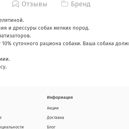
Отзывы
Бренд
телятиной.
я и дрессуры собак мелких пород.
матизаторов.
 10% суточного рациона собаки. Ваша собака долж
мии.
су.
Информация
Акции
е
Доставка
нциальности
Блог