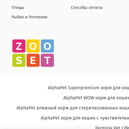
Птицы
Способы оплаты
Рыбки и Рептилии
AlphaPet Superpremium корм для ко
AlphaPet WOW корм для кошек
AlphaPet влажный корм для стерилизованных кош
AlphaPet корм для кошек с чувствите
Farmina Vet Lif